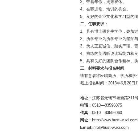
3、带薪年假，周末双休。
4、在职进修、培训的机会。
5、良好的企业文化和学习型的
二、任职要求：
1、具有博士研究生学位，参加
2、所学专业为所学专业为船舶
3、为人正直诚信、踏实严谨、
4、熟练的英语听说读写能力和
5、具有良好的团队合作精神、
三、材料要求与报名时间
请有意者将应聘简历、学历和学位证书扫
截止报名时间：2013年6月20日17
地址
：江苏省无锡市堰新路311
电话
：0510—835960
传真
：0510—83596060
网址
：http://www.hust-wuxi.
Email
:info@hust-wuxi.com