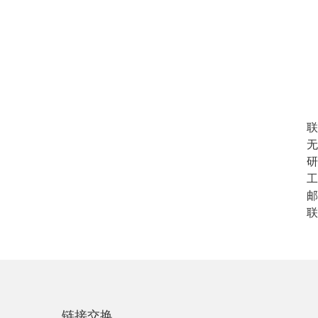
联
无
研
工
邮
联