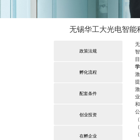
无锡华工大光电智能
无
政策法规
智
目
学
孵化流程
激
提
激
配套条件
业
和
公
创业投资
（
（
（
在孵企业