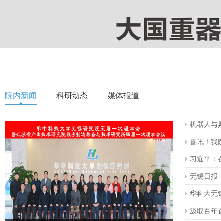
院内新闻
科研动态
媒体报道
机器人与
喜讯！我
等奖
习近平：
院士
无锡日报
核出
华科大无
基
汲取百年